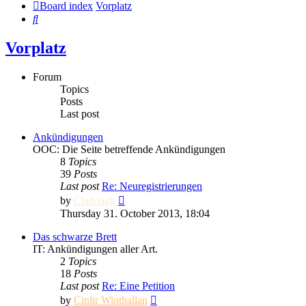
Board index
Vorplatz
Search
Vorplatz
Forum
Topics
Posts
Last post
Ankündigungen
OOC: Die Seite betreffende Ankündigungen
8
Topics
39
Posts
Last post
Re: Neuregistrierungen
View
by
Claddagh
the
Thursday 31. October 2013, 18:04
latest
post
Das schwarze Brett
IT: Ankündigungen aller Art.
2
Topics
18
Posts
Last post
Re: Eine Petition
View
by
Cinlir Winthallan