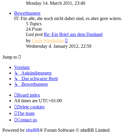
the
Monday 14. March 2011, 23:40
latest
post
Bewerbungen
IT: Für alle, die noch nicht dabei sind, es aber gern wären.
5
Topics
24
Posts
Last post
Re: Ein Brief aus dem Dunland
View
by
Cinlir Winthallan
the
Wednesday 4. January 2012, 22:59
latest
post
Jump to
Vorplatz
↳ Ankündigungen
↳ Das schwarze Brett
↳ Bewerbungen
Board index
All times are
UTC+01:00
Delete cookies
The team
Contact us
Powered by
phpBB
® Forum Software © phpBB Limited