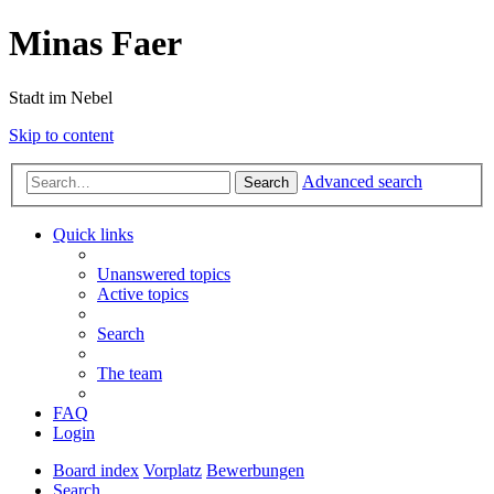
Minas Faer
Stadt im Nebel
Skip to content
Advanced search
Search
Quick links
Unanswered topics
Active topics
Search
The team
FAQ
Login
Board index
Vorplatz
Bewerbungen
Search