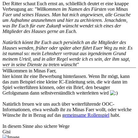
Der Ritter schaut Euch ernst an, schließlich deutet er eine knappe
Verbeugung an:
"Willkommen im Namen des Fürsten von Minas
Faer und seines Hauses. Man hat mich angewiesen, alle Gesuche
um Aufnahme anzunehmen und hier zu archivieren. Jenachdem,
was Ihr Euch für eure Zukunft wünscht wendet sich eines der
Mitglieder des Hauses gerne an Euch.
Natürlich könnt Ihr Euch auch persönlich an die Mitglieder des
Hauses wenden, früher oder später aber führt Euer Weg zu mir. Es
ist nunmal so: mein Lehnsherr vertraut aus irgendeinem Grund
meinem Urteil, und in aller Regel werde ich es sein, der ihm sagt,
wer in seine Dienste zu treten wünscht"
Willkommen in Minas Faer,
hier könnt ihr eine Bewerbung hinterlassen. Wenn Ihr mögt, kann
das zum Beispiel eine kleine IC-Einleitung sein, die wir dann im
Spiel weiterführen können, oder ein Brief, den besagter
Gefolgsmann dann selbstverständlich weiterleiten wird
Natürlich freuen wir uns auch über weiterführende OOC-
Informationen, etwa weshalb ihr zu Minas Faer wollt, oder welche
Wünsche ihr in Bezug auf das
gemeinsame Rollenspiel
habt.
In diesem Sinne also sichere Wege
Gisi