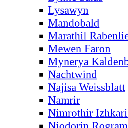
Lysawyn
Mandobald
Marathil Rabenli
Mewen Faron
Mynerya Kaldenb
Nachtwind
Najisa Weissblatt
Namrir
Nimrothir Izhkari
Njodorin Rogram