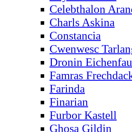
Celebthalon Ara
Charls Askina
Constancia
Cwenwesc Tarlan
Dronin Eichenfau
Famras Frechdac
Farinda
Finarian
Furbor Kastell
Ghosa Gildin