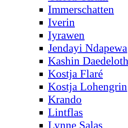
Immerschatten
Iverin
Iyrawen
Jendayi Ndapewa
Kashin Daedelot
Kostja Flaré
Kostja Lohengrin
Krando
Lintflas
Lynne Salas