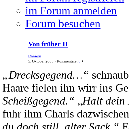
im Forum anmelden
Forum besuchen
Von früher II
Roawen
•
5. Oktober 2008 • Kommentare:
0
„Drecksgegend…“
schnaub
Haare fielen ihn wirr ins Ge
Scheißgegend.“
„
Halt dein 
fuhr ihm Charls dazwische
du doch still, alter Sack.“
E