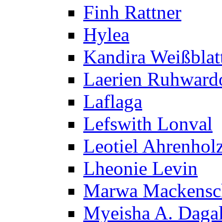
Finh Rattner
Hylea
Kandira Weißblat
Laerien Ruhward
Laflaga
Lefswith Lonval
Leotiel Ahrenhol
Lheonie Levin
Marwa Mackensc
Myeisha A. Daga