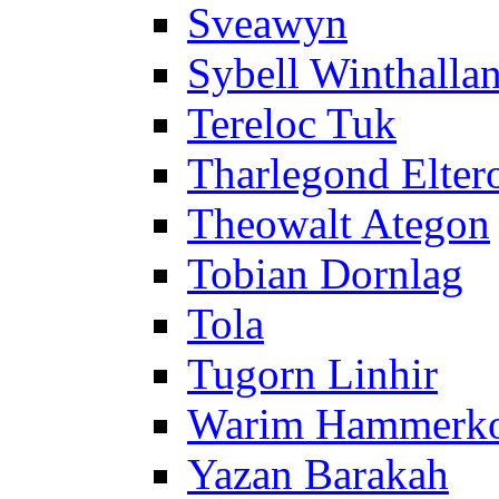
Sveawyn
Sybell Winthalla
Tereloc Tuk
Tharlegond Elter
Theowalt Ategon
Tobian Dornlag
Tola
Tugorn Linhir
Warim Hammerk
Yazan Barakah