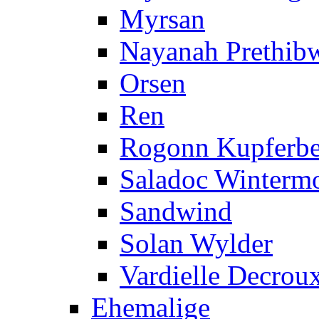
Myrsan
Nayanah Prethib
Orsen
Ren
Rogonn Kupferbe
Saladoc Winterm
Sandwind
Solan Wylder
Vardielle Decrou
Ehemalige